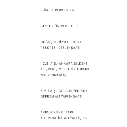
SIĞACIK PARK EVLERİ
BEYKOZ ÜNİVERSİTESİ
DOĞUŞ TURİZM D-HOTEL
RESORTS -OTEL İNŞAATI
I.C.S. A.Ş.-ANKARA BİLKENT
ALIŞVERİŞ MERKEZİ OTOPARK
YENİLENMESİ İŞİ
E.M.T A.Ş.-GÖLCÜK YENİKÖY
DEPREM ALT YAPI İNŞAATI
ARIKÖY KONUT YAPI
KOOPERATİFİ-ALT YAPI İŞLERİ