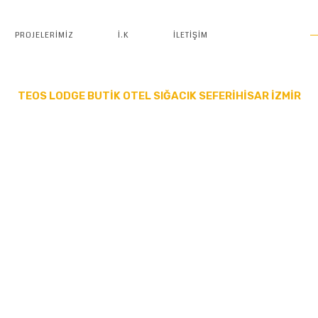
PROJELERIMIZ
İ.K
İLETIŞIM
TEOS LODGE BUTİK OTEL SIĞACIK SEFERİHİSAR İZMİR