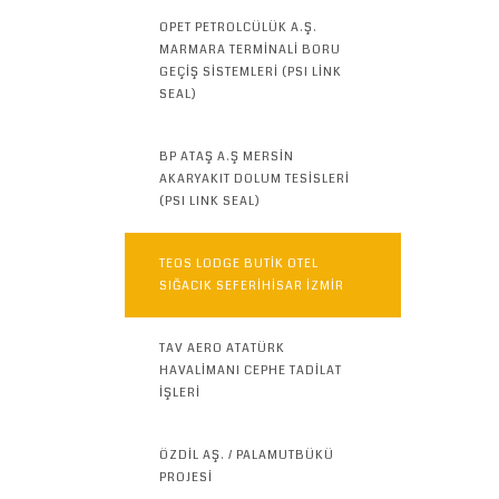
OPET PETROLCÜLÜK A.Ş.
MARMARA TERMİNALİ BORU
GEÇİŞ SİSTEMLERİ (PSI LİNK
SEAL)
BP ATAŞ A.Ş MERSİN
AKARYAKIT DOLUM TESİSLERİ
(PSI LINK SEAL)
TEOS LODGE BUTİK OTEL
SIĞACIK SEFERİHİSAR İZMİR
TAV AERO ATATÜRK
HAVALİMANI CEPHE TADİLAT
İŞLERİ
ÖZDİL AŞ. / PALAMUTBÜKÜ
PROJESİ